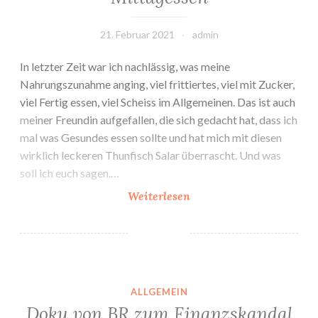
21. Februar 2021
admin
In letzter Zeit war ich nachlässig, was meine
Nahrungszunahme anging, viel frittiertes, viel mit Zucker,
viel Fertig essen, viel Scheiss im Allgemeinen. Das ist auch
meiner Freundin aufgefallen, die sich gedacht hat, dass ich
mal was Gesundes essen sollte und hat mich mit diesen
wirklich leckeren Thunfisch Salar überrascht. Und was
soll ich euch sagen.…
Mal
Weiterlesen
einen
gesunden
Salat
zum
Mittagessen
ALLGEMEIN
Doku von BR zum Finanzskandal